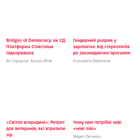
ТРИ
Bridges of Democracy: як СД
Гендерний розрив у
Платформа Стокгольм
зарплатах: від стереотипів
підкорювала
до законодавчих прогалин
Ян Сидорчук, Богдан Вітів
Єлизавета Борискіна
«Світло всередині»: Ретрит
Чому нам потрібні нові
для ветеранів, які втратили
«нові ліві»
зір
Марко Печунка