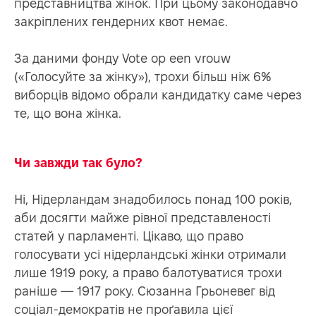
представництва жінок. При цьому законодавчо
закріплених гендерних квот немає.
За даними фонду Vote op een vrouw
(«Голосуйте за жінку»), трохи більш ніж 6%
виборців відомо обрали кандидатку саме через
те, що вона жінка.
Чи завжди так було?
Ні, Нідерландам знадобилось понад 100 років,
аби досягти майже рівної представленості
статей у парламенті. Цікаво, що право
голосувати усі нідерландські жінки отримали
лише 1919 року, а право балотуватися трохи
раніше — 1917 року. Сюзанна Грьоневег від
соціал-демократів не проґавила цієї