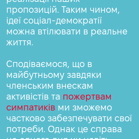
Д
пропозицій. Таким чином,
ідеї соціал-демократії
можна втілювати в реальне
життя.
Сподіваємося, що в
майбутньому завдяки
членським внескам
активістів та
пожертвам
симпатиків
ми зможемо
частково забезпечувати свої
потреби. Однак це справа