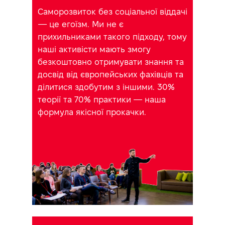
Саморозвиток без соціальної віддачі
— це егоїзм. Ми не є
прихильниками такого підходу, тому
наші активісти мають змогу
безкоштовно отримувати знання та
досвід від європейських фахівців та
ділитися здобутим з іншими. 30%
теорії та 70% практики — наша
формула якісної прокачки.