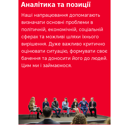
Аналітика та позиції
Наші напрацювання допомагають
визначати основні проблеми в
політичній, економічній, соціальній
сферах та можливі шляхи їхнього
вирішення. Дуже важливо критично
оцінювати ситуацію, формувати своє
бачення та доносити його до людей.
Цим ми і займаємося.