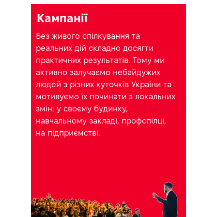
Г
Кампанії
Без живого спілкування та
реальних дій складно досягти
практичних результатів. Тому ми
активно залучаємо небайдужих
людей з різних куточків України та
мотивуємо їх починати з локальних
змін: у своєму будинку,
навчальному закладі, профспілці,
на підприємстві.