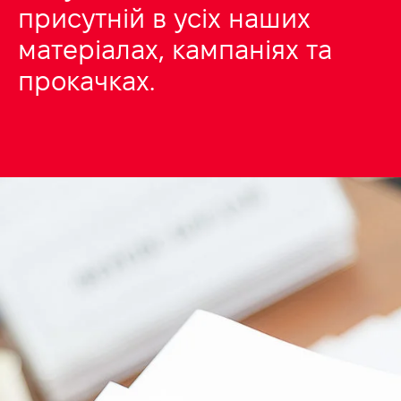
присутній в усіх наших
матеріалах, кампаніях та
прокачках.