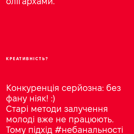
олігархами.
О
КРЕАТИВНІСТЬ?
Конкуренція серйозна: без
фану ніяк! :)
Старі методи залучення
молоді вже не працюють.
Тому підхід #небанальності