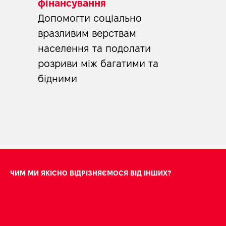
фінансування
Допомогти соціально
вразливим верствам
населення та подолати
розриви між багатими та
М
бідними
ЧИМ МИ ЯКІСНО ВІДРІЗНЯЄМОСЯ ВІД ІНШИХ?