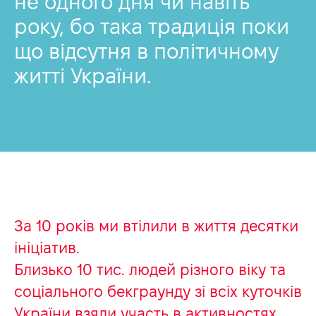
не одного дня чи навіть
року, бо така традиція поки
що відсутня в політичному
житті України.
За 10 років ми втілили в життя десятки
ініціатив.
Близько 10 тис. людей різного віку та
соціального бекграунду зі всіх куточків
України взяли участь в активностях,