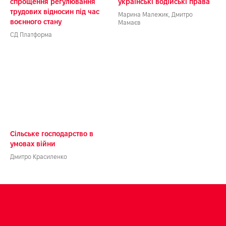
спрощення регулювання
українські водійські права
РИМА
трудових відносин під час
Марина Малежик, Дмитро
воєнного стану
Мамаєв
CД Платформа
Сільське господарство в
умовах війни
Дмитро Красиленко