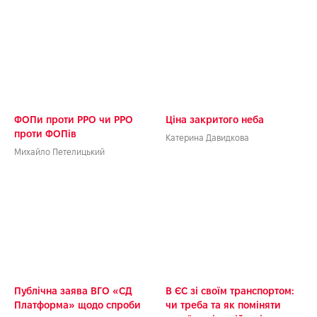
ФОПи проти РРО чи РРО
Ціна закритого неба
проти ФОПів
Катерина Давидкова
Михайло Петелицький
Публічна заява ВГО «СД
В ЄС зі своїм транспортом:
Платформа» щодо спроби
чи треба та як поміняти