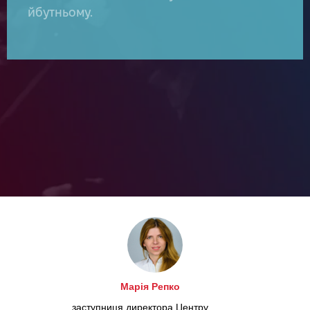
йбутньому.
Марія Репко
заступниця директора Центру