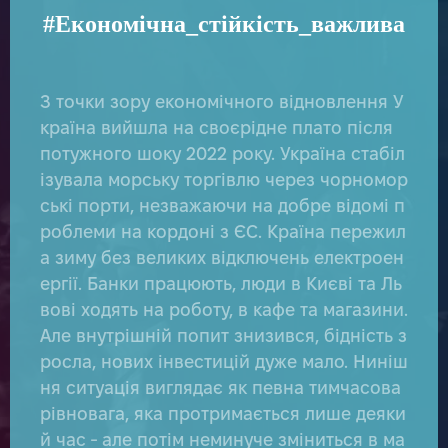
#Економічна_стійкість_важлива
З точки зору економічного відновлення У
країна вийшла на своєрідне плато після
потужного шоку 2022 року. Україна стабіл
ізувала морську торгівлю через чорномор
ські порти, незважаючи на добре відомі п
роблеми на кордоні з ЄС. Країна пережил
а зиму без великих відключень електроен
ергії. Банки працюють, люди в Києві та Ль
вові ходять на роботу, в кафе та магазини.
АТИ
Але внутрішній попит знизився, бідність з
росла, нових інвестицій дуже мало. Ниніш
ня ситуація виглядає як певна тимчасова
рівновага, яка протримається лише деяки
й час - але потім неминуче зміниться в ма