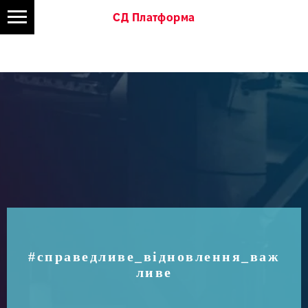
СД Платформа
#справедливе_відновлення_важ
ливе