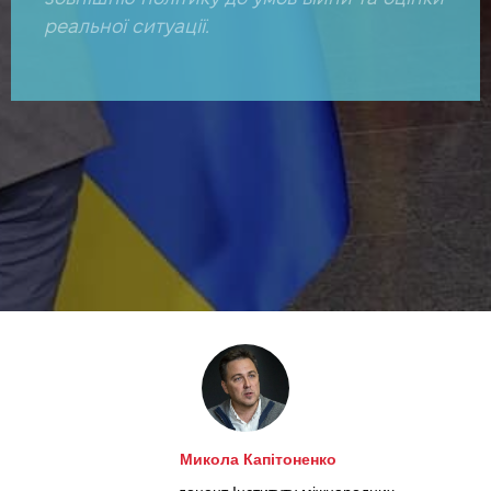
реальної ситуації.
РМА
Микола Капітоненко