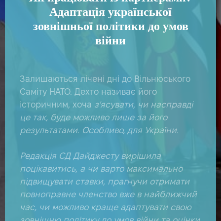
Адаптація української
зовнішньої політики до умов
війни
Залишаються лічені дні до Вільнюського
Саміту НАТО. Дехто називає його
історичним, хоча
з'ясувати, чи насправді
це так, буде можливо лише за його
результатами. Особливо, для України.
Редакція СД Дайджесту вирішила
поцікавитись, а чи варто максимально
підвищувати ставки, прагнучи отримати
повноправне членство вже в найближчий
час, чи можливо краще адаптувати свою
зовнішню політику до умов війни та оцінки