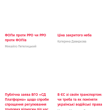
ФОПи проти РРО чи РРО
Ціна закритого неба
проти ФОПів
Катерина Давидкова
Михайло Петелицький
ТР
Публічна заява ВГО «СД
В ЄС зі своїм транспортом:
Платформа» щодо спроби
чи треба та як поміняти
спрощення регулювання
українські водійські права
трудових відносин під час