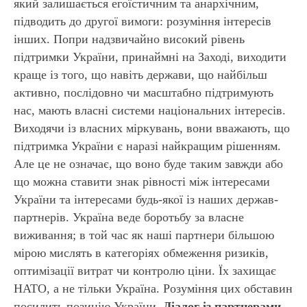
який залишається егоїстичним та анархічним,
підводить до другої вимоги: розуміння інтересів
інших. Попри надзвичайно високий рівень
підтримки України, принаймні на Заході, виходити
краще із того, що навіть держави, що найбільш
активно, послідовно чи масштабно підтримують
нас, мають власні системи національних інтересів.
Виходячи із власних міркувань, вони вважають, що
Г
підтримка України є наразі найкращим рішенням.
Але це не означає, що воно буде таким завжди або
що можна ставити знак рівності між інтересами
України та інтересами будь-якої із наших держав-
партнерів. Україна веде боротьбу за власне
виживання; в той час як наші партнери більшою
мірою мислять в категоріях обмеження ризиків,
оптимізації витрат чи контролю ціни. Їх захищає
НАТО, а не тільки Україна. Розуміння цих обставин
посилить позицію України.
Діалог із партнерами,