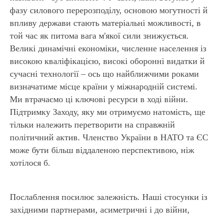
фазу силового перерозподілу, основою могутності й
впливу держави стають матеріальні можливості, в
той час як питома вага м'якої сили знижується.
Великі динамічні економіки, численне населення із
високою кваліфікацією, високі оборонні видатки й
сучасні технології – ось що найближчими роками
визначатиме місце країни у міжнародній системі.
Ми втрачаємо ці ключові ресурси в ході війни.
Підтримку Заходу, яку ми отримуємо натомість, ще
тільки належить перетворити на справжній
політичний актив. Членство України в НАТО та ЄС
може бути більш віддаленою перспективою, ніж
хотілося б.
Послаблення посилює залежність. Наші стосунки із
західними партнерами, асиметричні і до війни,