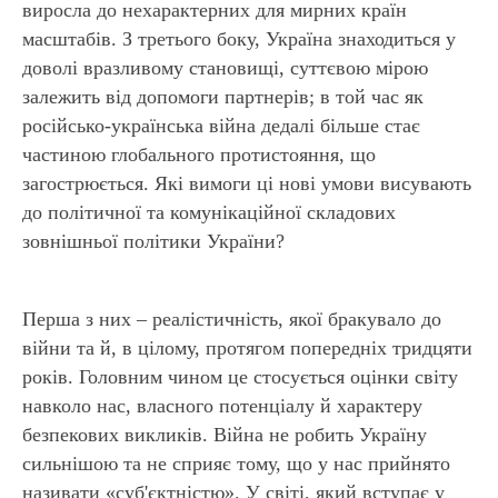
виросла до нехарактерних для мирних країн
масштабів. З третього боку, Україна знаходиться у
доволі вразливому становищі, суттєвою мірою
залежить від допомоги партнерів; в той час як
російсько-українська війна дедалі більше стає
частиною глобального протистояння, що
загострюється. Які вимоги ці нові умови висувають
до політичної та комунікаційної складових
ЕР
зовнішньої політики України?
Перша з них – реалістичність, якої бракувало до
війни та й, в цілому, протягом попередніх тридцяти
років. Головним чином це стосується оцінки світу
навколо нас, власного потенціалу й характеру
безпекових викликів. Війна не робить Україну
сильнішою та не сприяє тому, що у нас прийнято
називати «суб'єктністю». У світі, який вступає у