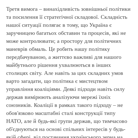
Третя вимога – винахідливість зовнішньої політики
та посилення її стратегічної складової. Складність
нашої ситуації полягає в тому, що Україна є
заручницею багатьох обставин та процесів, які не
може контролювати; а простору для політичних
маневрів обмаль. Це робить нашу політику
передбачуваною, а життєво важливі для нашого
ЄД
майбутнього рішення ухвалюються в інших
столицях світу. Але навіть за цих складних умов
варто загадати, що політика є мистецтвом
управління коаліціями. Деякі підходи навіть силу
держав вимірюють аналізуючи мережі їхніх
союзників. Коаліції в рамках такого підходу – не
обов'язково масштабні сталі конструкції типу
НАТО, але й будь-які групи держав, що тимчасово
об'єднуються на основі спільних інтересів у будь-
якій сфері, від постачання українського зерна на