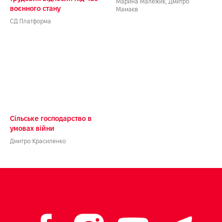
Марина Малежик, Дмитро
воєнного стану
Мамаєв
CД Платформа
Сільське господарство в
умовах війни
Дмитро Красиленко