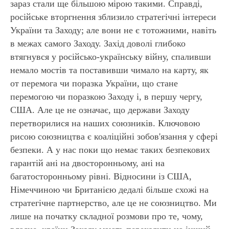
зараз стали ще більшою мірою такими. Справді,
російське вторгнення зблизило стратегічні інтереси
України та Заходу; але вони не є тотожними, навіть
в межах самого Заходу. Захід доволі глибоко
втягнувся у російсько-українську війну, спаливши
немало мостів та поставивши чимало на карту, як
от перемога чи поразка України, що стане
перемогою чи поразкою Заходу і, в першу чергу,
МАН
США. Але це не означає, що держави Заходу
перетворилися на наших союзників. Ключовою
рисою союзництва є коаліційні зобов'язання у сфері
безпеки. А у нас поки що немає таких безпекових
гарантій ані на двосторонньому, ані на
багатосторонньому рівні. Відносини із США,
Німеччиною чи Британією дедалі більше схожі на
стратегічне партнерство, але це не союзництво. Ми
лише на початку складної розмови про те, чому,