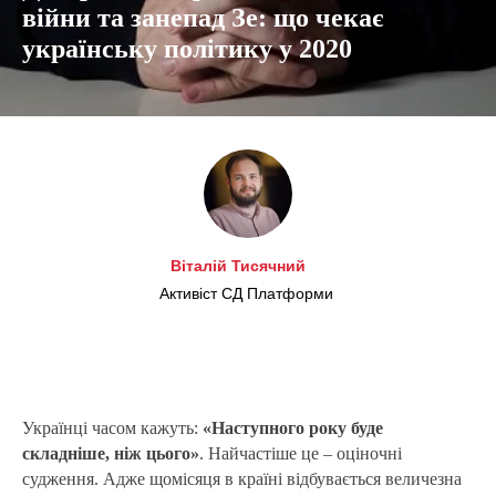
війни та занепад Зе: що чекає
українську політику у 2020
Віталій Тисячний
Активіст СД Платформи
Українці часом кажуть:
«Наступного року буде
складніше, ніж цього»
. Найчастіше це – оціночні
судження. Адже щомісяця в країні відбувається величезна