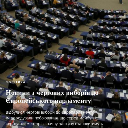
ПОЛІТИКА
Новини з чергових виборів до
Європейського парламенту
Відбулися чергові вибори до Європарламенту.
Їм передували побоювання, що серед майбутніх
європарламентарів значну частину становитимуть