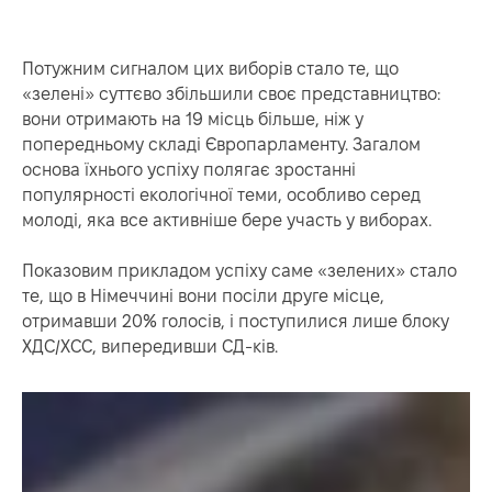
Потужним сигналом цих виборів стало те, що
«зелені» суттєво збільшили своє представництво:
вони отримають на 19 місць більше, ніж у
попередньому складі Європарламенту. Загалом
основа їхнього успіху полягає зростанні
популярності екологічної теми, особливо серед
молоді, яка все активніше бере участь у виборах.
Показовим прикладом успіху саме «зелених» стало
те, що в Німеччині вони посіли друге місце,
отримавши 20% голосів, і поступилися лише блоку
ХДС/ХСС, випередивши СД-ків.