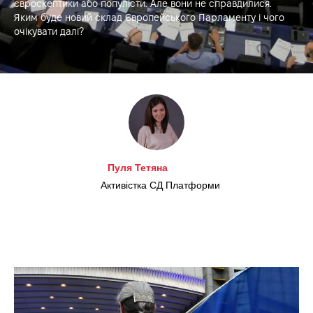
євроскептики або популісти. Але вони не справдилися.
Яким буде новий склад Європейського Парламенту і чого
очікувати далі?
Пуля Тетяна
Активістка СД Платформи